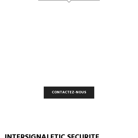
CONTACTEZ-NOUS
INTERSIGNALETIC
Une entreprise et une fabrication Française à votre service.
CONTACTEZ-NOUS
INTERSIGNALETIC SECURITE