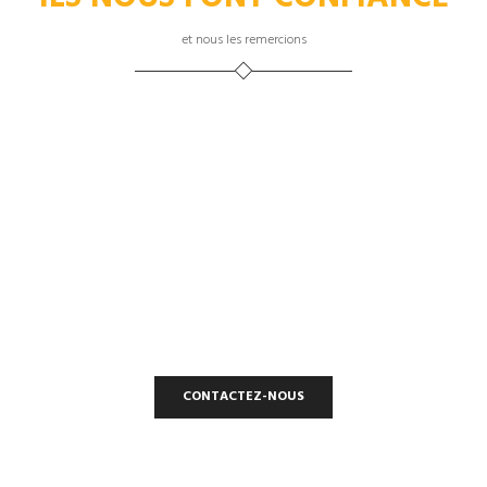
et nous les remercions
CONTACTEZ-NOUS
INTERSIGNALETIC
Une entreprise et une fabrication Française à votre service.
CONTACTEZ-NOUS