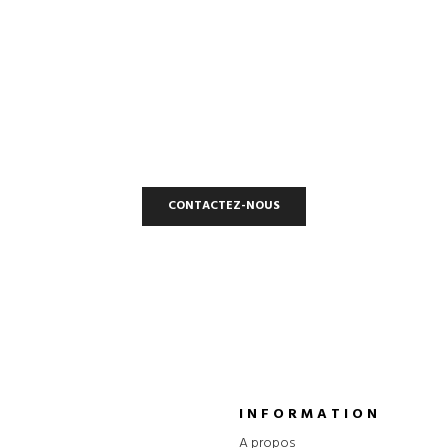
ONTACTEZ-NO
INTERSIGNALETIC
Une entreprise et une fabrication Française à votre service.
CONTACTEZ-NOUS
INFORMATION
A propos