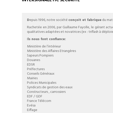
INTERSIGNALETIC SECURITE
D
epuis 1996, notre société
conçoit et fabrique
du maté
Rachetée en 2006, par Guillaume Fayolle, le gérant actuel
qualitatives adaptées et novatrices (ex : triflash à dép
I
ls nous font confiance:
Ministère de l’intérieur
Ministère des Affaires Etrangères
Sapeurs Pompiers
Douanes
EDSR
Préfectures
Conseils Généraux
Mairies
Polices Municipales
Syndicats de gestion des eaux
Constructeurs , carrossiers
EDF / GDF
France Télécom
Evésa
Eiffage