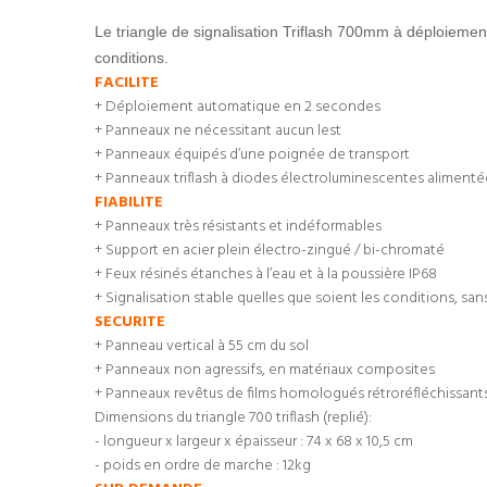
Le triangle de signalisation Triflash 700mm à déploiemen
conditions.
FACILITE
+ Déploiement automatique en 2 secondes
+ Panneaux ne nécessitant aucun lest
+ Panneaux équipés d’une poignée de transport
+ Panneaux triflash à diodes électroluminescentes alimentée
FIABILITE
+ Panneaux très résistants et indéformables
+ Support en acier plein électro-zingué / bi-chromaté
+ Feux résinés étanches à l’eau et à la poussière IP68
+ Signalisation stable quelles que soient les conditions, sans 
SECURITE
+ Panneau vertical à 55 cm du sol
+ Panneaux non agressifs, en matériaux composites
+ Panneaux revêtus de films homologués rétroréfléchissants
Dimensions du triangle 700 triflash (replié):
- longueur x largeur x épaisseur : 74 x 68 x 10,5 cm
- poids en ordre de marche : 12kg