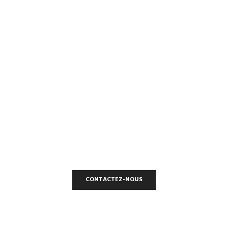
ONTACTEZ-NO
INTERSIGNALETIC
Une entreprise et une fabrication Française à votre service.
CONTACTEZ-NOUS