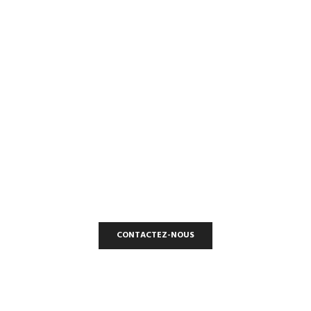
ONTACTEZ-NO
INTERSIGNALETIC
Une entreprise et une fabrication Française à votre service.
CONTACTEZ-NOUS