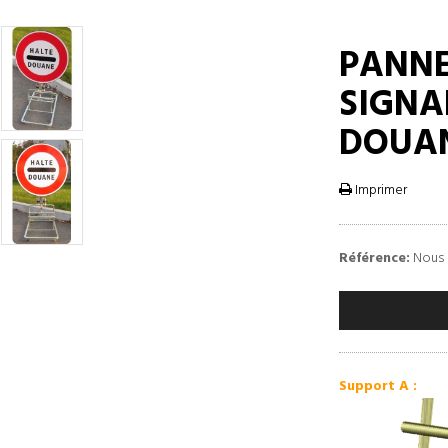
PANNE
SIGNA
DOUA
Imprimer
Référence:
Nous 
Support A :